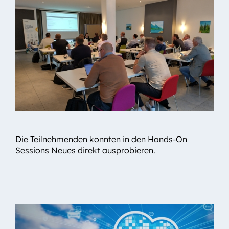
In Live-Demos konnten unsere Consultans den
Die Teilnehmenden konnten in den Hands-On
Teilnehmenden viel spannendes Wissen vermitteln.
Sessions Neues direkt ausprobieren.