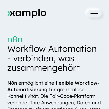
Cookie-Einstellungen
n8n
Ihre Projektanfrage
Workflow Automation
Services
- verbinden, was
Produkte
zusammengehört
Academy
N8n
ermöglicht eine
flexible Workflow-
Automatisierung
für grenzenlose
xamplo
Konnektivität. Die Fair-Code-Plattform
verbindet Ihre Anwendungen, Daten und
Insights